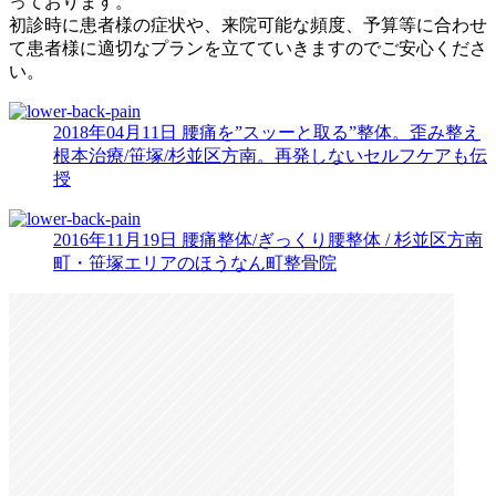
っております。
初診時に患者様の症状や、来院可能な頻度、予算等に合わせ
て患者様に適切なプランを立てていきますのでご安心くださ
い。
2018年04月11日
腰痛を”スッーと取る”整体。歪み整え
根本治療/笹塚/杉並区方南。再発しないセルフケアも伝
授
2016年11月19日
腰痛整体/ぎっくり腰整体 / 杉並区方南
町・笹塚エリアのほうなん町整骨院